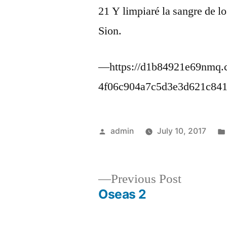
21 Y limpiaré la sangre de l
Sion.
—https://d1b84921e69nmq.cl
4f06c904a7c5d3e3d621c84
Posted
admin
July 10, 2017
by
Previous
Previous Post
post:
Oseas 2
Post