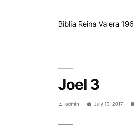
Skip
to
Biblia Reina Valera 1
content
Joel 3
Posted
admin
July 10, 2017
by