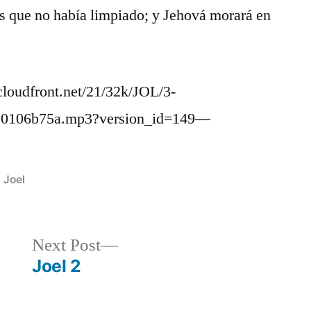
os que no había limpiado; y Jehová morará en
oudfront.net/21/32k/JOL/3-
10106b75a.mp3?version_id=149—
Posted
Joel
in
Next
Next Post
post:
Joel 2