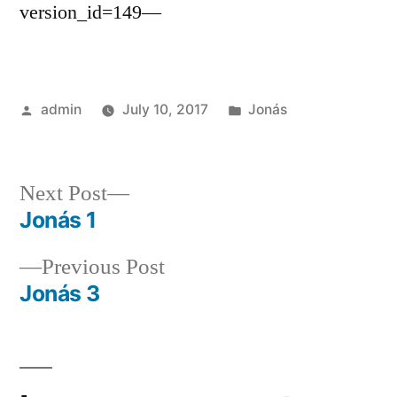
version_id=149—
Posted
Posted
admin
July 10, 2017
Jonás
by
in
Next
Next Post
post:
Jonás 1
Post
Previous
Previous Post
navigation
post:
Jonás 3