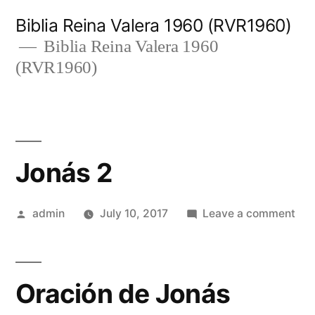
Skip
Biblia Reina Valera 1960 (RVR1960)
to
Biblia Reina Valera 1960
(RVR1960)
content
Jonás 2
Posted
on
admin
July 10, 2017
Leave a comment
by
Jon
2
Oración de Jonás