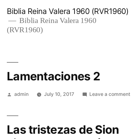
Skip
Biblia Reina Valera 1960 (RVR1960)
to
Biblia Reina Valera 1960
(RVR1960)
content
Lamentaciones 2
Posted
on
admin
July 10, 2017
Leave a comment
by
Lam
2
Las tristezas de Sion