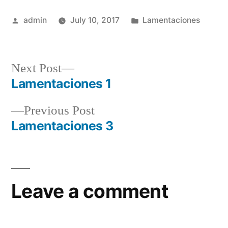
Posted
Posted
admin
July 10, 2017
Lamentaciones
by
in
Next
Next Post
post:
Lamentaciones 1
Post
Previous
Previous Post
navigation
post:
Lamentaciones 3
Leave a comment