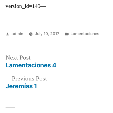
version_id=149—
Posted
Posted
admin
July 10, 2017
Lamentaciones
by
in
Next
Next Post
post:
Lamentaciones 4
Post
Previous
Previous Post
navigation
post:
Jeremías 1