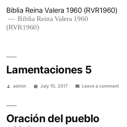
Skip
Biblia Reina Valera 1960 (RVR1960)
to
Biblia Reina Valera 1960
(RVR1960)
content
Lamentaciones 5
Posted
on
admin
July 10, 2017
Leave a comment
by
Lam
5
Oración del pueblo