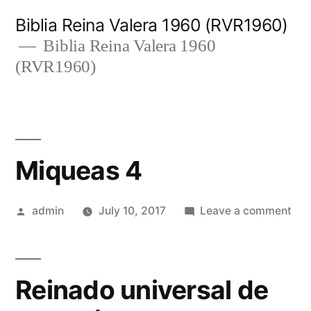
Skip
Biblia Reina Valera 1960 (RVR1960)
to
Biblia Reina Valera 1960
(RVR1960)
content
Miqueas 4
Posted
on
admin
July 10, 2017
Leave a comment
by
Miq
4
Reinado universal de