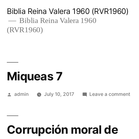
Skip
Biblia Reina Valera 1960 (RVR1960)
to
Biblia Reina Valera 1960
(RVR1960)
content
Miqueas 7
Posted
on
admin
July 10, 2017
Leave a comment
by
Miq
7
Corrupción moral de