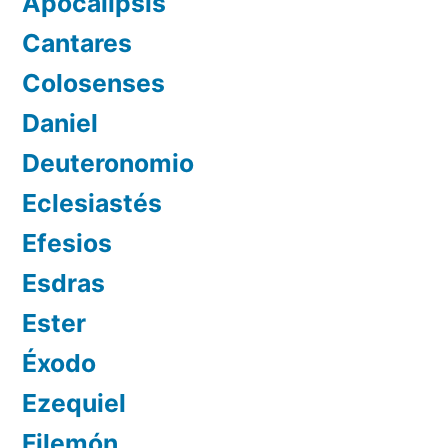
Apocalipsis
Cantares
Colosenses
Daniel
Deuteronomio
Eclesiastés
Efesios
Esdras
Ester
Éxodo
Ezequiel
Filemón