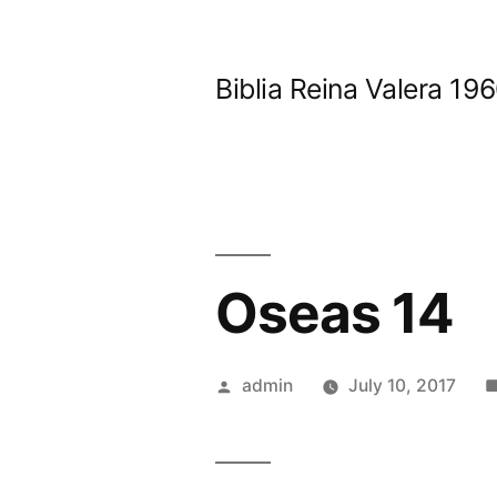
Skip
to
Biblia Reina Valera 1
content
Oseas 14
Posted
admin
July 10, 2017
by