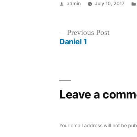
Posted
admin
July 10, 2017
by
Previous
Previous Post
post:
Daniel 1
Post
navigation
Leave a comm
Your email address will not be pub