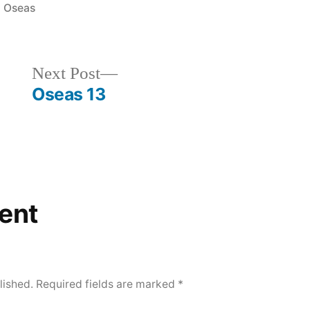
Posted
Oseas
in
Next
Next Post
post:
Oseas 13
ent
lished.
Required fields are marked
*