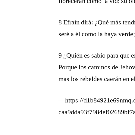
florecerán como la vid; su o
8 Efraín dirá: ¿Qué más tendr
seré a él como la haya verde;
9 ¿Quién es sabio para que e
Porque los caminos de Jehová
mas los rebeldes caerán en el
—https://d1b84921e69nmq.c
caa9dda93f7984ef02689bf7