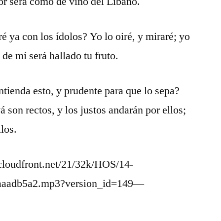
lor será como de vino del Líbano.
é ya con los ídolos? Yo lo oiré, y miraré; yo
 de mí será hallado tu fruto.
ntienda esto, y prudente para que lo sepa?
 son rectos, y los justos andarán por ellos;
los.
loudfront.net/21/32k/HOS/14-
aaadb5a2.mp3?version_id=149—