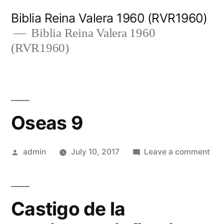
Skip
Biblia Reina Valera 1960 (RVR1960)
to
Biblia Reina Valera 1960
(RVR1960)
content
Oseas 9
Posted
on
admin
July 10, 2017
Leave a comment
by
Ose
9
Castigo de la