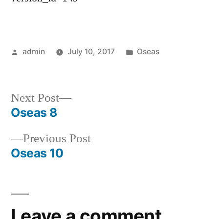
Posted
Posted
admin
July 10, 2017
Oseas
by
in
Next
Next Post
post:
Oseas 8
Post
Previous
Previous Post
navigation
post:
Oseas 10
Leave a comment