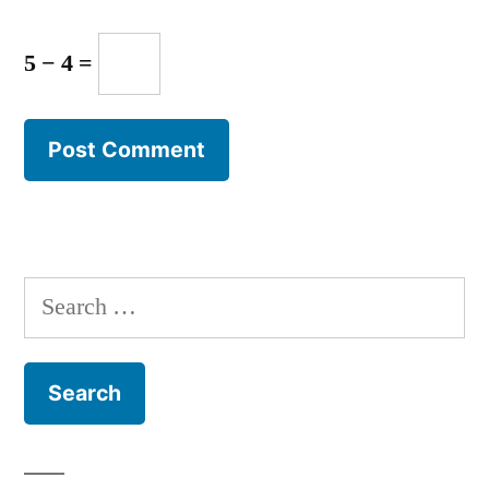
5 − 4 =
Search
for: