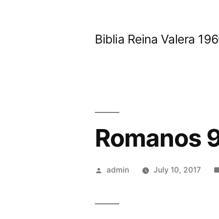
Skip
to
Biblia Reina Valera 1
content
Romanos 
Posted
admin
July 10, 2017
by