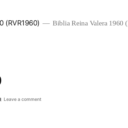
960 (RVR1960)
Biblia Reina Valera 1960
9
on
Leave a comment
Romanos
9