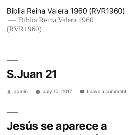
Skip
Biblia Reina Valera 1960 (RVR1960)
to
Biblia Reina Valera 1960
(RVR1960)
content
S.Juan 21
Posted
on
admin
July 10, 2017
Leave a comment
by
S.J
21
Jesús se aparece a