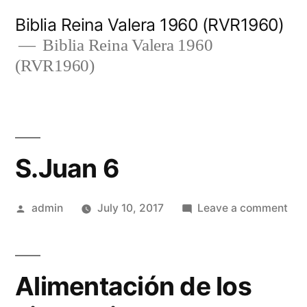
Skip
Biblia Reina Valera 1960 (RVR1960)
to
Biblia Reina Valera 1960
(RVR1960)
content
S.Juan 6
Posted
on
admin
July 10, 2017
Leave a comment
by
S.J
6
Alimentación de los