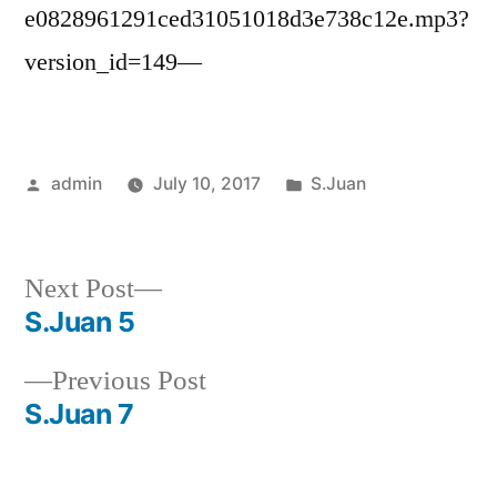
e0828961291ced31051018d3e738c12e.mp3?
version_id=149—
Posted
Posted
admin
July 10, 2017
S.Juan
by
in
Next
Next Post
post:
S.Juan 5
Post
Previous
Previous Post
navigation
post:
S.Juan 7