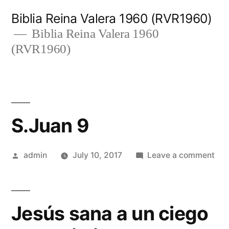
Skip
Biblia Reina Valera 1960 (RVR1960)
to
Biblia Reina Valera 1960
(RVR1960)
content
S.Juan 9
Posted
on
admin
July 10, 2017
Leave a comment
by
S.J
9
Jesús sana a un ciego