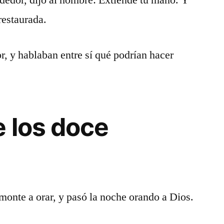
dedor, dijo al hombre: Extiende tu mano. Y
 restaurada.
or, y hablaban entre sí qué podrían hacer
e los doce
 monte a orar, y pasó la noche orando a Dios.