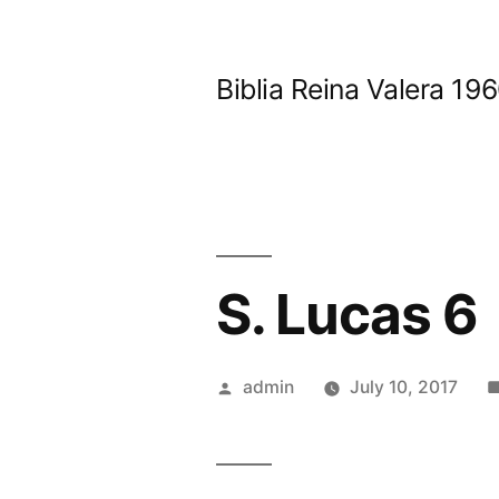
Skip
to
Biblia Reina Valera 1
content
S. Lucas 6
Posted
admin
July 10, 2017
by