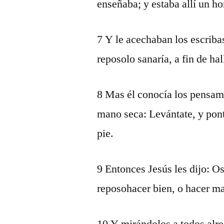
enseñaba; y estaba allí un h
7 Y le acechaban los escribas 
reposolo sanaría, a fin de hal
8 Mas él conocía los pensami
mano seca: Levántate, y pont
pie.
9 Entonces Jesús les dijo: Os
reposohacer bien, o hacer mal