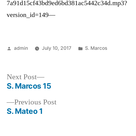
7a91d15cf43bd9ed6bd381ac5442c34d.mp3?
version_id=149—
Posted
Posted
admin
July 10, 2017
S. Marcos
by
in
Next
Next Post
post:
S. Marcos 15
Post
Previous
Previous Post
navigation
post:
S. Mateo 1