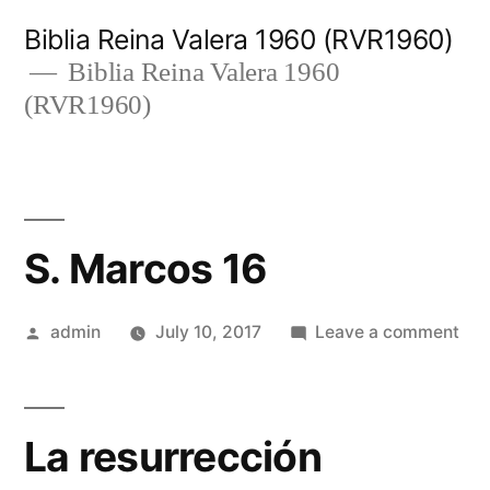
Skip
Biblia Reina Valera 1960 (RVR1960)
to
Biblia Reina Valera 1960
(RVR1960)
content
S. Marcos 16
Posted
on
admin
July 10, 2017
Leave a comment
by
S.
Mar
16
La resurrección