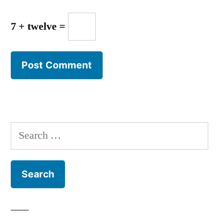
7 + twelve =
Search
for: