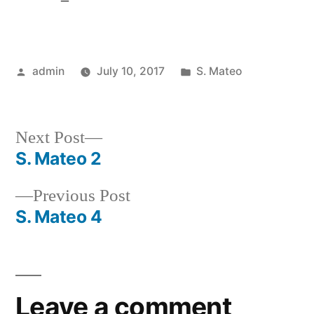
Posted
Posted
admin
July 10, 2017
S. Mateo
by
in
Next
Next Post
post:
S. Mateo 2
Post
Previous
Previous Post
navigation
post:
S. Mateo 4
Leave a comment