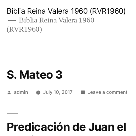
Skip
Biblia Reina Valera 1960 (RVR1960)
to
Biblia Reina Valera 1960
(RVR1960)
content
S. Mateo 3
Posted
on
admin
July 10, 2017
Leave a comment
by
S.
Mat
3
Predicación de Juan el