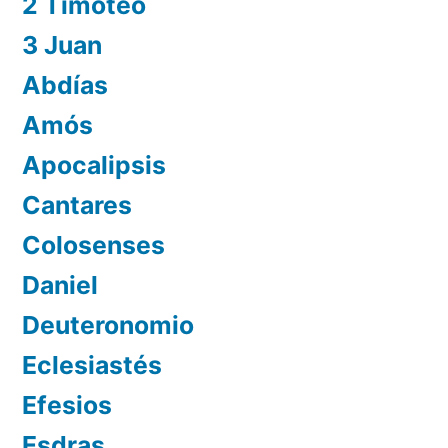
2 Timoteo
3 Juan
Abdías
Amós
Apocalipsis
Cantares
Colosenses
Daniel
Deuteronomio
Eclesiastés
Efesios
Esdras