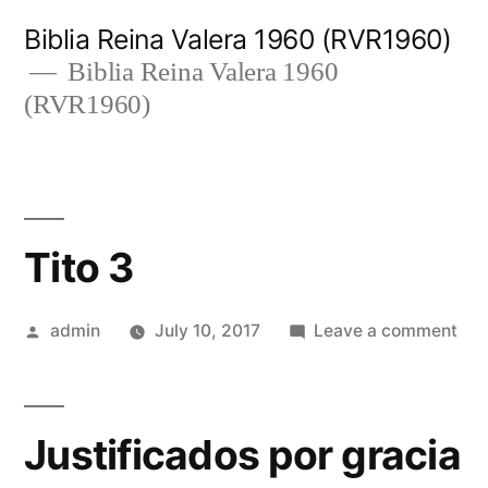
Skip
Biblia Reina Valera 1960 (RVR1960)
to
Biblia Reina Valera 1960
(RVR1960)
content
Tito 3
Posted
on
admin
July 10, 2017
Leave a comment
by
Tit
3
Justificados por gracia