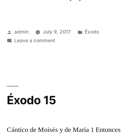
Posted
Posted
admin
July 9, 2017
Éxodo
by
on
in
Leave a comment
Éxodo
14
Éxodo 15
Cántico de Moisés y de María 1 Entonces