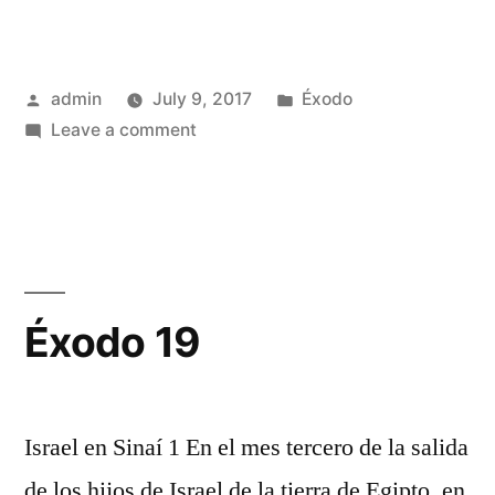
Posted
Posted
admin
July 9, 2017
Éxodo
by
on
in
Leave a comment
Éxodo
18
Éxodo 19
Israel en Sinaí 1 En el mes tercero de la salida
de los hijos de Israel de la tierra de Egipto, en