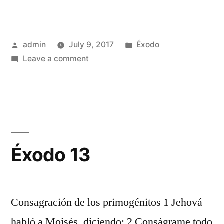
Posted
Posted
admin
July 9, 2017
Éxodo
by
on
in
Leave a comment
Éxodo
12
Éxodo 13
Consagración de los primogénitos 1 Jehová
habló a Moisés, diciendo: 2 Conságrame todo