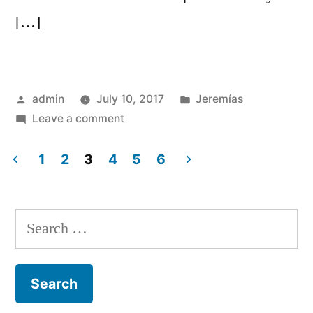
[…]
Posted
Posted
admin
July 10, 2017
Jeremías
by
on
in
Leave a comment
Jeremías
30
1
2
3
4
5
6
Posts
navigation
Search
for: