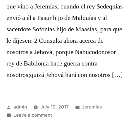
que vino a Jeremías, cuando el rey Sedequías
envió a él a Pasur hijo de Malquías y al
sacerdote Sofonías hijo de Maasías, para que
le dijesen: 2 Consulta ahora acerca de
nosotros a Jehová, porque Nabucodonosor
rey de Babilonia hace guerra contra
nosotros;quizá Jehová hará con nosotros […]
Posted
Posted
admin
July 10, 2017
Jeremías
by
on
in
Leave a comment
Jeremías