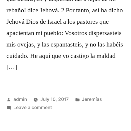
rebaño! dice Jehová. 2 Por tanto, así ha dicho
Jehová Dios de Israel a los pastores que
apacientan mi pueblo: Vosotros dispersasteis
mis ovejas, y las espantasteis, y no las habéis
cuidado. He aquí que yo castigo la maldad
[…]
Posted
Posted
admin
July 10, 2017
Jeremías
by
on
in
Leave a comment
Jeremías
23