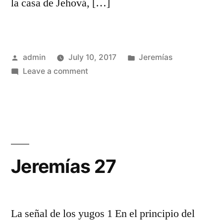
la casa de Jehová, […]
Posted
Posted
admin
July 10, 2017
Jeremías
by
on
in
Leave a comment
Jeremías
26
Jeremías 27
La señal de los yugos 1 En el principio del