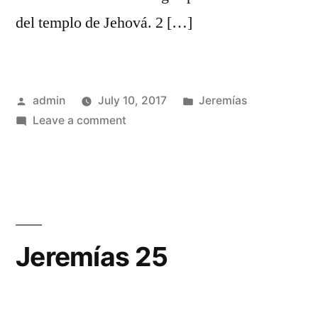
del templo de Jehová. 2 […]
Posted
Posted
admin
July 10, 2017
Jeremías
by
on
in
Leave a comment
Jeremías
24
Jeremías 25