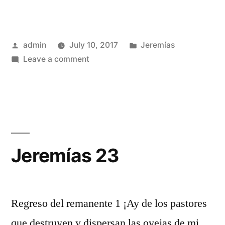
Posted
Posted
admin
July 10, 2017
Jeremías
by
on
in
Leave a comment
Jeremías
22
Jeremías 23
Regreso del remanente 1 ¡Ay de los pastores
que destruyen y dispersan las ovejas de mi