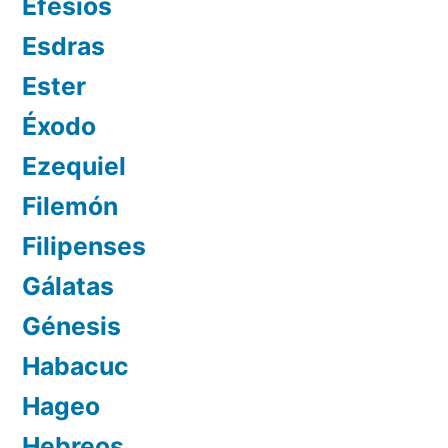
Efesios
Esdras
Ester
Éxodo
Ezequiel
Filemón
Filipenses
Gálatas
Génesis
Habacuc
Hageo
Hebreos