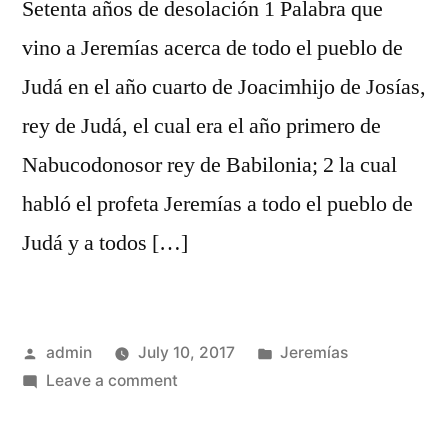
Setenta años de desolación 1 Palabra que
vino a Jeremías acerca de todo el pueblo de
Judá en el año cuarto de Joacimhijo de Josías,
rey de Judá, el cual era el año primero de
Nabucodonosor rey de Babilonia; 2 la cual
habló el profeta Jeremías a todo el pueblo de
Judá y a todos […]
Posted
Posted
admin
July 10, 2017
Jeremías
by
on
in
Leave a comment
Jeremías
25