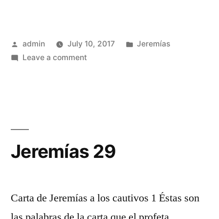
Posted
Posted
admin
July 10, 2017
Jeremías
by
on
in
Leave a comment
Jeremías
28
Jeremías 29
Carta de Jeremías a los cautivos 1 Éstas son
las palabras de la carta que el profeta