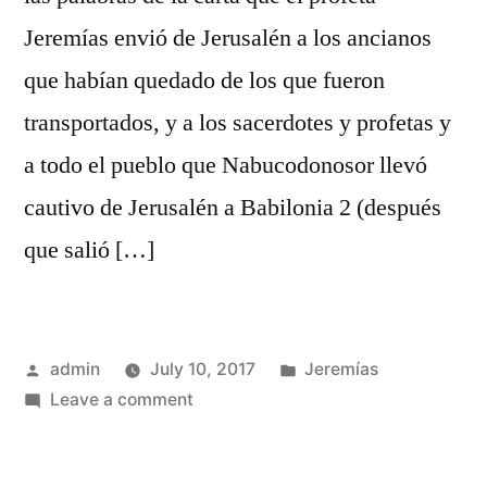
Jeremías envió de Jerusalén a los ancianos
que habían quedado de los que fueron
transportados, y a los sacerdotes y profetas y
a todo el pueblo que Nabucodonosor llevó
cautivo de Jerusalén a Babilonia 2 (después
que salió […]
Posted
Posted
admin
July 10, 2017
Jeremías
by
on
in
Leave a comment
Jeremías
29