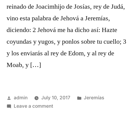
reinado de Joacimhijo de Josías, rey de Judá,
vino esta palabra de Jehová a Jeremías,
diciendo: 2 Jehová me ha dicho así: Hazte
coyundas y yugos, y ponlos sobre tu cuello; 3
y los enviarás al rey de Edom, y al rey de
Moab, y […]
Posted
Posted
admin
July 10, 2017
Jeremías
by
on
in
Leave a comment
Jeremías
27