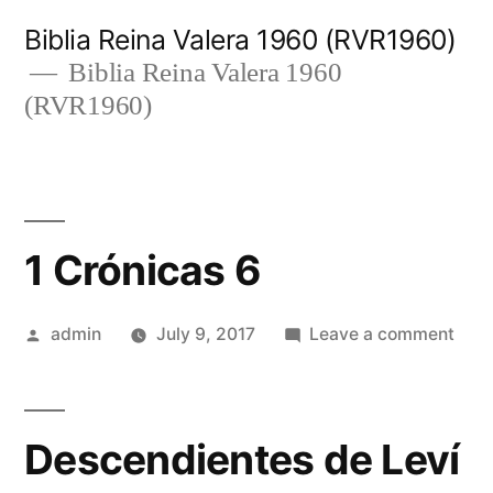
Skip
Biblia Reina Valera 1960 (RVR1960)
to
Biblia Reina Valera 1960
(RVR1960)
content
1 Crónicas 6
Posted
on
admin
July 9, 2017
Leave a comment
by
1
Crón
6
Descendientes de Leví