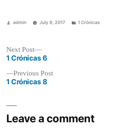
Posted
Posted
admin
July 9, 2017
1 Crónicas
by
in
Next
Next Post
post:
1 Crónicas 6
Post
Previous
Previous Post
navigation
post:
1 Crónicas 8
Leave a comment