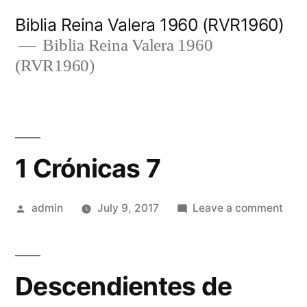
Skip
Biblia Reina Valera 1960 (RVR1960)
to
Biblia Reina Valera 1960
(RVR1960)
content
1 Crónicas 7
Posted
on
admin
July 9, 2017
Leave a comment
by
1
Crón
7
Descendientes de