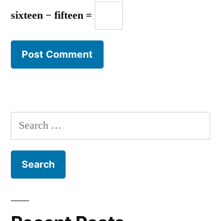
sixteen − fifteen =
Search
for: