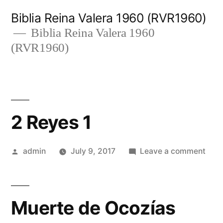
Skip
Biblia Reina Valera 1960 (RVR1960)
to
Biblia Reina Valera 1960
(RVR1960)
content
2 Reyes 1
Posted
on
admin
July 9, 2017
Leave a comment
by
2
Rey
1
Muerte de Ocozías