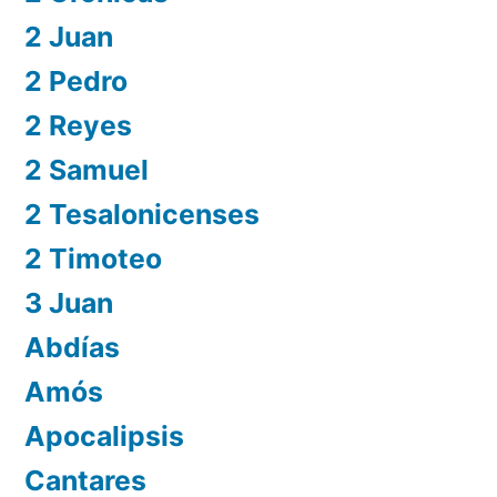
2 Juan
2 Pedro
2 Reyes
2 Samuel
2 Tesalonicenses
2 Timoteo
3 Juan
Abdías
Amós
Apocalipsis
Cantares