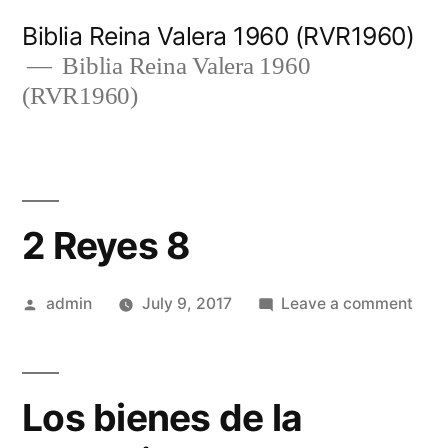
Skip
Biblia Reina Valera 1960 (RVR1960)
to
Biblia Reina Valera 1960
(RVR1960)
content
2 Reyes 8
Posted
on
admin
July 9, 2017
Leave a comment
by
2
Rey
8
Los bienes de la