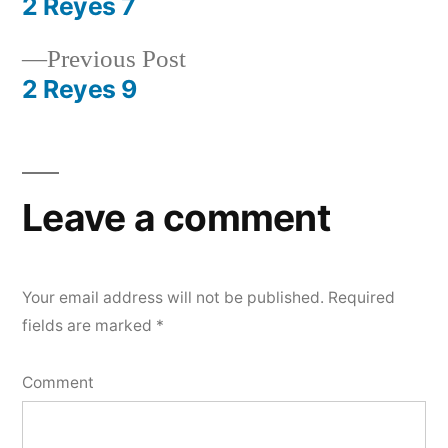
post:
2 Reyes 7
Post
Previous
Previous Post
navigation
post:
2 Reyes 9
Leave a comment
Your email address will not be published.
Required
fields are marked
*
Comment