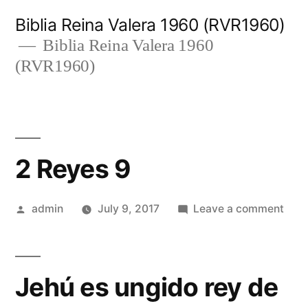
Skip
Biblia Reina Valera 1960 (RVR1960)
to
Biblia Reina Valera 1960
(RVR1960)
content
2 Reyes 9
Posted
on
admin
July 9, 2017
Leave a comment
by
2
Rey
9
Jehú es ungido rey de