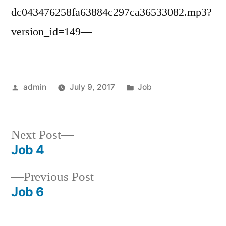
dc043476258fa63884c297ca36533082.mp3?
version_id=149—
Posted
Posted
admin
July 9, 2017
Job
by
in
Next
Next Post
post:
Job 4
Post
Previous
Previous Post
navigation
post:
Job 6