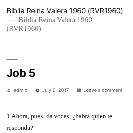
Skip
Biblia Reina Valera 1960 (RVR1960)
to
Biblia Reina Valera 1960
(RVR1960)
content
Job 5
Posted
on
admin
July 9, 2017
Leave a comment
by
Job
5
1 Ahora, pues, da voces; ¿habrá quien te
responda?