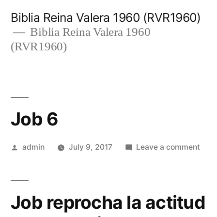
Skip
Biblia Reina Valera 1960 (RVR1960)
to
Biblia Reina Valera 1960
(RVR1960)
content
Job 6
Posted
on
admin
July 9, 2017
Leave a comment
by
Job
6
Job reprocha la actitud