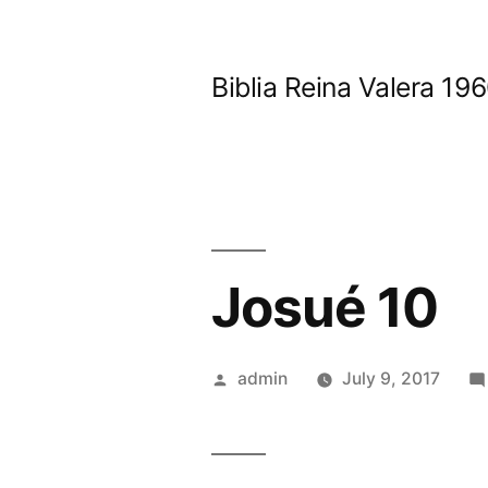
Skip
to
Biblia Reina Valera 1
content
Josué 10
Posted
admin
July 9, 2017
by