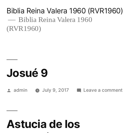
Skip
Biblia Reina Valera 1960 (RVR1960)
to
Biblia Reina Valera 1960
(RVR1960)
content
Josué 9
Posted
on
admin
July 9, 2017
Leave a comment
by
Josu
9
Astucia de los