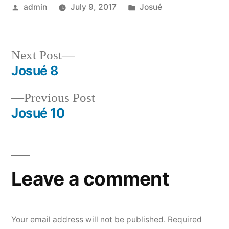
Posted
Posted
admin
July 9, 2017
Josué
by
in
Next
Next Post
post:
Josué 8
Post
Previous
Previous Post
navigation
post:
Josué 10
Leave a comment
Your email address will not be published.
Required