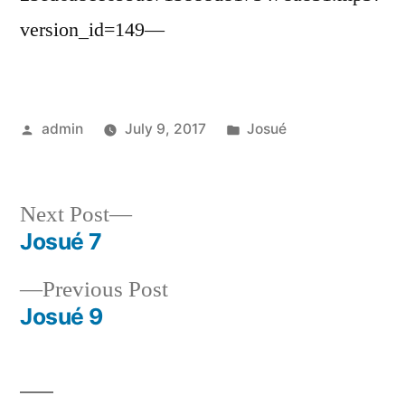
version_id=149—
Posted
Posted
admin
July 9, 2017
Josué
by
in
Next
Next Post
post:
Josué 7
Post
Previous
Previous Post
navigation
post:
Josué 9