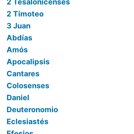
2 Tesalonicenses
2 Timoteo
3 Juan
Abdías
Amós
Apocalipsis
Cantares
Colosenses
Daniel
Deuteronomio
Eclesiastés
Efesios