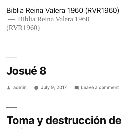
Skip
Biblia Reina Valera 1960 (RVR1960)
to
Biblia Reina Valera 1960
(RVR1960)
content
Josué 8
Posted
on
admin
July 9, 2017
Leave a comment
by
Josu
8
Toma y destrucción de