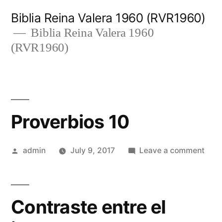
Skip
Biblia Reina Valera 1960 (RVR1960)
to
Biblia Reina Valera 1960
(RVR1960)
content
Proverbios 10
Posted
on
admin
July 9, 2017
Leave a comment
by
Prov
10
Contraste entre el