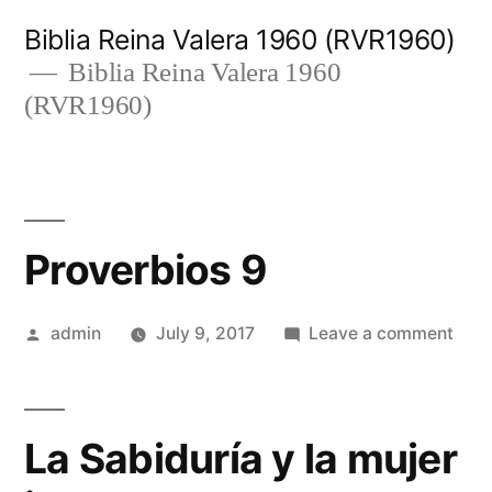
Skip
Biblia Reina Valera 1960 (RVR1960)
to
Biblia Reina Valera 1960
(RVR1960)
content
Proverbios 9
Posted
on
admin
July 9, 2017
Leave a comment
by
Prov
9
La Sabiduría y la mujer