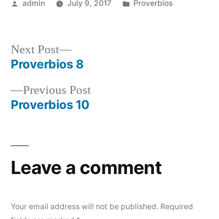
Posted
Posted
admin
July 9, 2017
Proverbios
by
in
Next
Next Post
post:
Proverbios 8
Post
Previous
Previous Post
navigation
post:
Proverbios 10
Leave a comment
Your email address will not be published.
Required