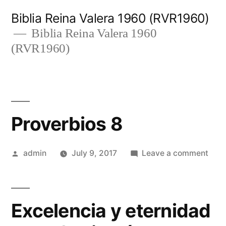
Skip
Biblia Reina Valera 1960 (RVR1960)
to
Biblia Reina Valera 1960
(RVR1960)
content
Proverbios 8
Posted
on
admin
July 9, 2017
Leave a comment
by
Prov
8
Excelencia y eternidad