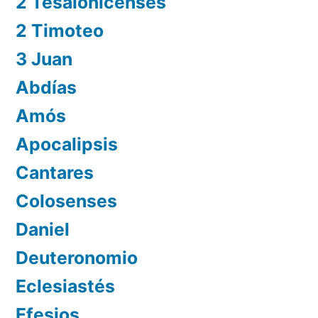
2 Tesalonicenses
2 Timoteo
3 Juan
Abdías
Amós
Apocalipsis
Cantares
Colosenses
Daniel
Deuteronomio
Eclesiastés
Efesios