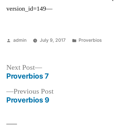
version_id=149—
Posted
Posted
admin
July 9, 2017
Proverbios
by
in
Next
Next Post
post:
Proverbios 7
Post
Previous
Previous Post
navigation
post:
Proverbios 9