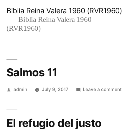
Skip
Biblia Reina Valera 1960 (RVR1960)
to
Biblia Reina Valera 1960
(RVR1960)
content
Salmos 11
Posted
on
admin
July 9, 2017
Leave a comment
by
Sal
11
El refugio del justo