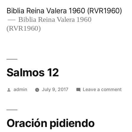
Skip
Biblia Reina Valera 1960 (RVR1960)
to
Biblia Reina Valera 1960
(RVR1960)
content
Salmos 12
Posted
on
admin
July 9, 2017
Leave a comment
by
Sal
12
Oración pidiendo