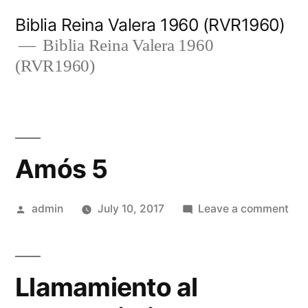
Skip
Biblia Reina Valera 1960 (RVR1960)
to
Biblia Reina Valera 1960
(RVR1960)
content
Amós 5
Posted
on
admin
July 10, 2017
Leave a comment
by
Am
5
Llamamiento al