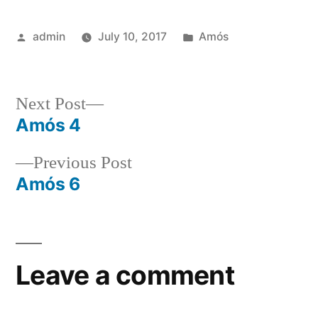
Posted
Posted
admin
July 10, 2017
Amós
by
in
Next
Next Post
post:
Amós 4
Post
Previous
Previous Post
navigation
post:
Amós 6
Leave a comment