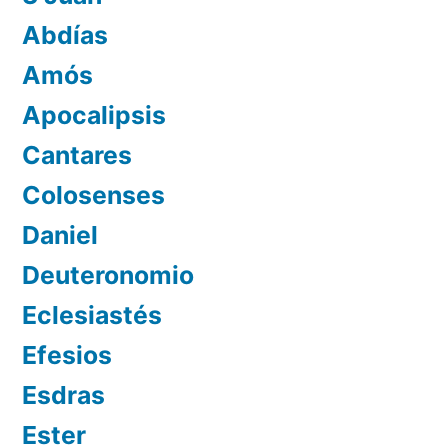
Abdías
Amós
Apocalipsis
Cantares
Colosenses
Daniel
Deuteronomio
Eclesiastés
Efesios
Esdras
Ester