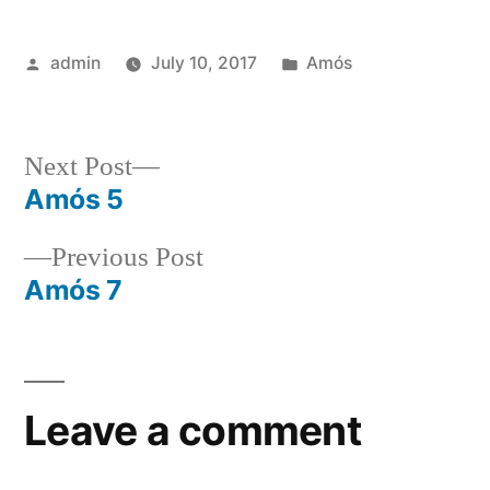
Posted
Posted
admin
July 10, 2017
Amós
by
in
Next
Next Post
post:
Amós 5
Post
Previous
Previous Post
navigation
post:
Amós 7
Leave a comment