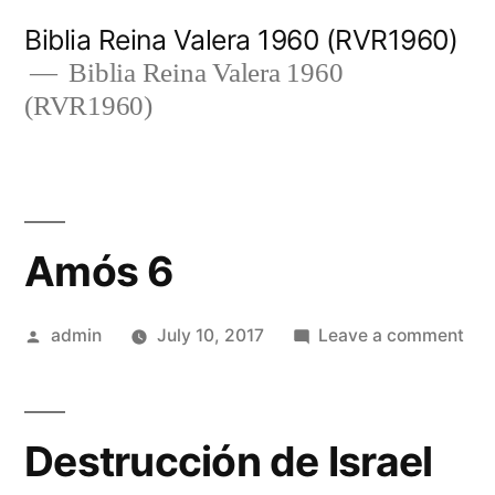
Skip
Biblia Reina Valera 1960 (RVR1960)
to
Biblia Reina Valera 1960
(RVR1960)
content
Amós 6
Posted
on
admin
July 10, 2017
Leave a comment
by
Am
6
Destrucción de Israel