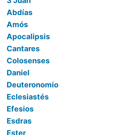
3 Juan
Abdías
Amós
Apocalipsis
Cantares
Colosenses
Daniel
Deuteronomio
Eclesiastés
Efesios
Esdras
Ester