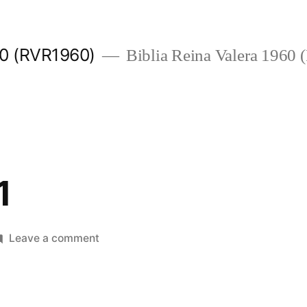
960 (RVR1960)
Biblia Reina Valera 1960
1
on
Leave a comment
Filipenses
1