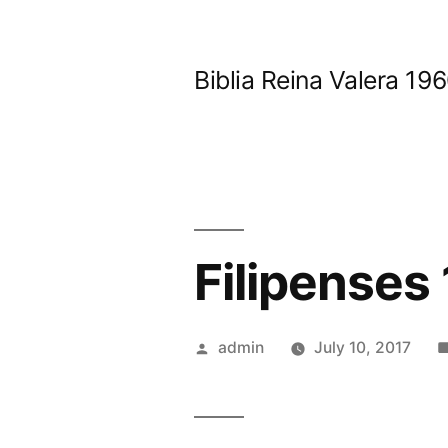
Skip
to
Biblia Reina Valera 1
content
Filipenses 
Posted
admin
July 10, 2017
by