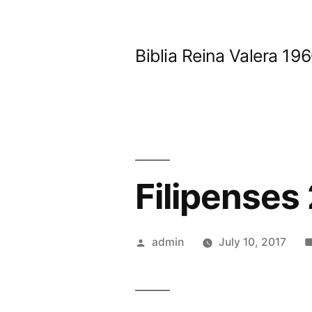
Skip
to
Biblia Reina Valera 1
content
Filipenses 
Posted
admin
July 10, 2017
by