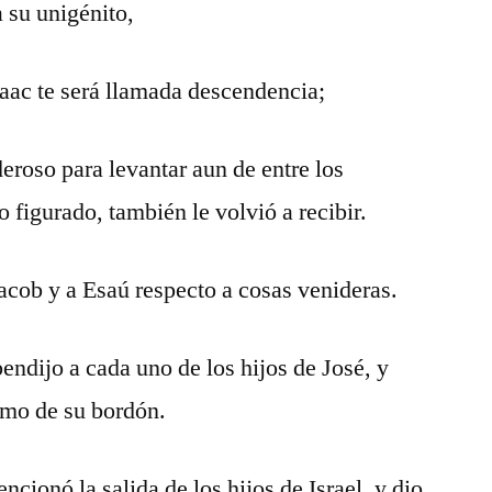
 su unigénito,
aac te será llamada descendencia;
roso para levantar aun de entre los
 figurado, también le volvió a recibir.
Jacob y a Esaú respecto a cosas venideras.
bendijo a cada uno de los hijos de José, y
emo de su bordón.
encionó la salida de los hijos de Israel, y dio