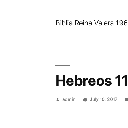
Skip
to
Biblia Reina Valera 1
content
Hebreos 1
Posted
admin
July 10, 2017
by