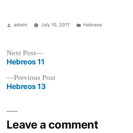
Posted
Posted
admin
July 10, 2017
Hebreos
by
in
Next
Next Post
post:
Hebreos 11
Post
Previous
Previous Post
navigation
post:
Hebreos 13
Leave a comment