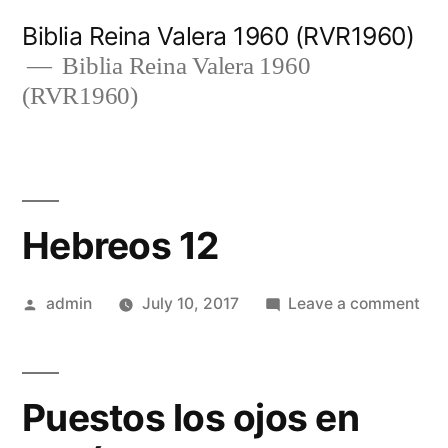
Skip
Biblia Reina Valera 1960 (RVR1960)
to
Biblia Reina Valera 1960
(RVR1960)
content
Hebreos 12
Posted
on
admin
July 10, 2017
Leave a comment
by
Heb
12
Puestos los ojos en