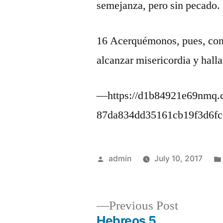
semejanza, pero sin pecado.
16 Acerquémonos, pues, conf
alcanzar misericordia y halla
—https://d1b84921e69nmq.c
87da834dd35161cb19f3d6f
Posted
admin
July 10, 2017
by
Previous
Previous Post
post:
Hebreos 5