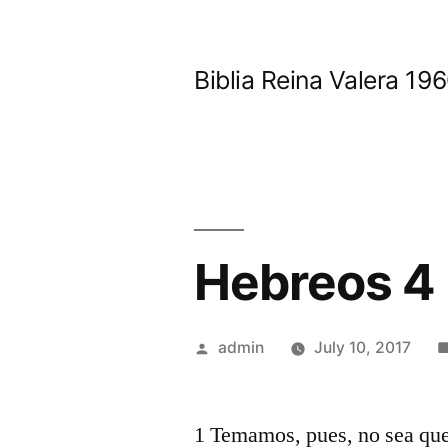
Skip
to
Biblia Reina Valera 1
content
Hebreos 4
Posted
admin
July 10, 2017
by
1 Temamos, pues, no sea que