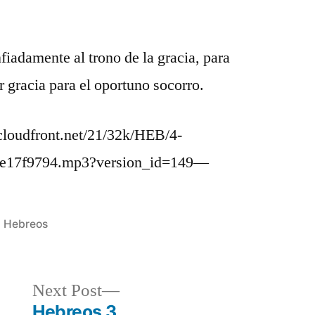
iadamente al trono de la gracia, para
r gracia para el oportuno socorro.
loudfront.net/21/32k/HEB/4-
ce17f9794.mp3?version_id=149—
Posted
Hebreos
in
Next
Next Post
post:
Hebreos 3