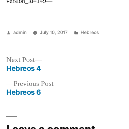
version_id=149—
Posted
Posted
admin
July 10, 2017
Hebreos
by
in
Next
Next Post
post:
Hebreos 4
Post
Previous
Previous Post
navigation
post:
Hebreos 6