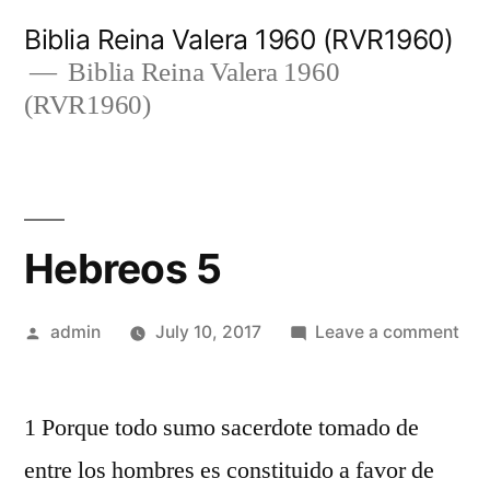
Skip
Biblia Reina Valera 1960 (RVR1960)
to
Biblia Reina Valera 1960
(RVR1960)
content
Hebreos 5
Posted
on
admin
July 10, 2017
Leave a comment
by
Heb
5
1 Porque todo sumo sacerdote tomado de
entre los hombres es constituido a favor de