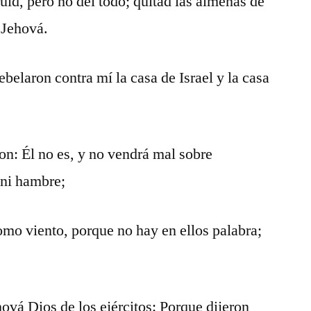
uid, pero no del todo; quitad las almenas de
 Jehová.
belaron contra mí la casa de Israel y la casa
on: Él no es, y no vendrá mal sobre
 ni hambre;
como viento, porque no hay en ellos palabra;
hová Dios de los ejércitos: Porque dijeron