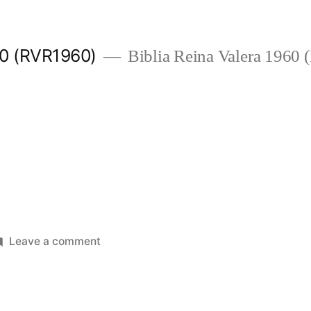
960 (RVR1960)
Biblia Reina Valera 1960
5
on
Leave a comment
Jeremías
5