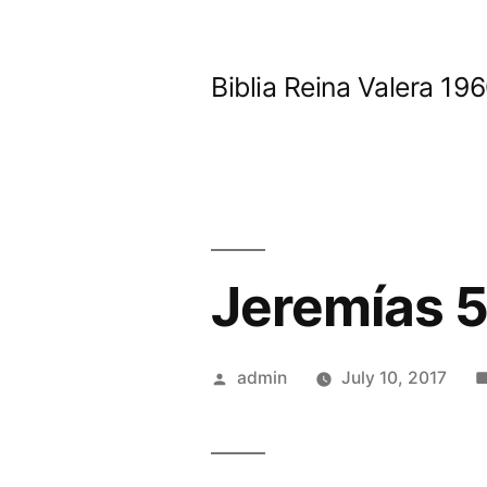
Skip
to
Biblia Reina Valera 1
content
Jeremías 
Posted
admin
July 10, 2017
by