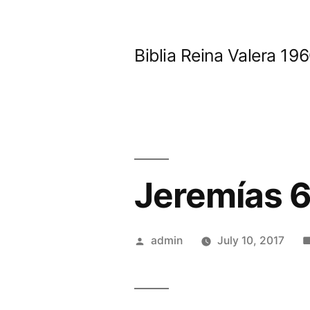
Skip
to
Biblia Reina Valera 1
content
Jeremías 
Posted
admin
July 10, 2017
by