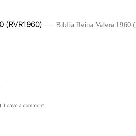
960 (RVR1960)
Biblia Reina Valera 1960
6
on
Leave a comment
Jeremías
6