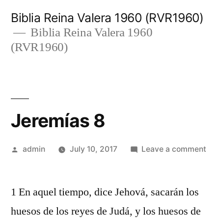
Skip
Biblia Reina Valera 1960 (RVR1960)
to
Biblia Reina Valera 1960
(RVR1960)
content
Jeremías 8
Posted
on
admin
July 10, 2017
Leave a comment
by
Jer
8
1 En aquel tiempo, dice Jehová, sacarán los
huesos de los reyes de Judá, y los huesos de