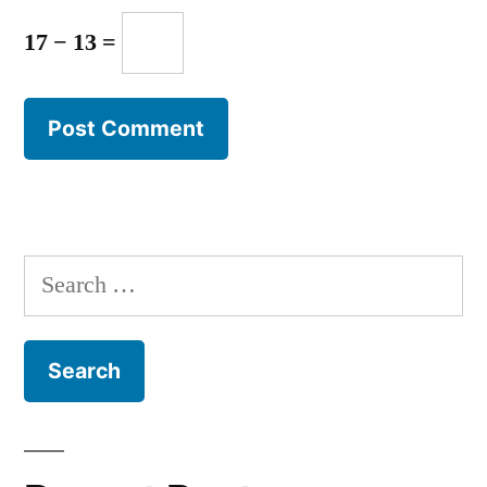
17 − 13 =
Search
for: