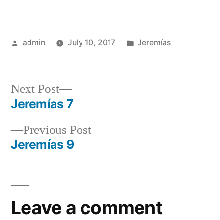
Posted
Posted
admin
July 10, 2017
Jeremías
by
in
Next
Next Post
post:
Jeremías 7
Post
Previous
Previous Post
navigation
post:
Jeremías 9
Leave a comment