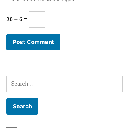
20 − 6 =
Search
for: