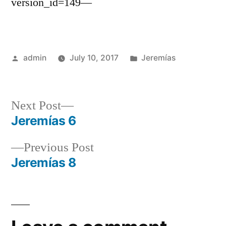
version_id=149—
Posted
Posted
admin
July 10, 2017
Jeremías
by
in
Next
Next Post
post:
Jeremías 6
Post
Previous
Previous Post
navigation
post:
Jeremías 8