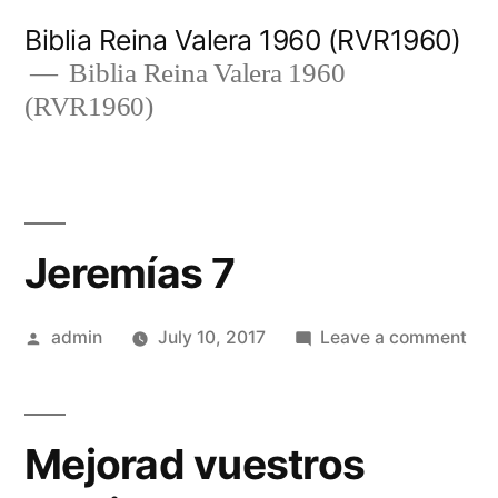
Skip
Biblia Reina Valera 1960 (RVR1960)
to
Biblia Reina Valera 1960
(RVR1960)
content
Jeremías 7
Posted
on
admin
July 10, 2017
Leave a comment
by
Jer
7
Mejorad vuestros