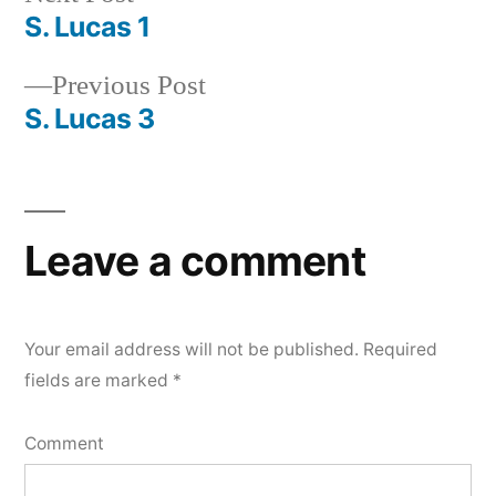
post:
S. Lucas 1
Post
Previous
Previous Post
navigation
post:
S. Lucas 3
Leave a comment
Your email address will not be published.
Required
fields are marked
*
Comment