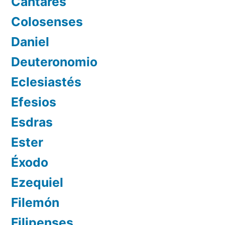
Cantares
Colosenses
Daniel
Deuteronomio
Eclesiastés
Efesios
Esdras
Ester
Éxodo
Ezequiel
Filemón
Filipenses