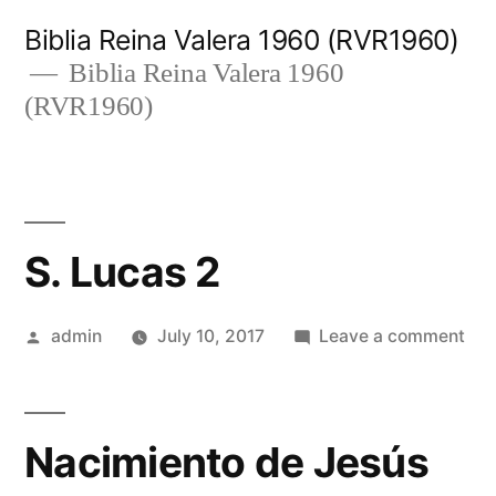
Skip
Biblia Reina Valera 1960 (RVR1960)
to
Biblia Reina Valera 1960
(RVR1960)
content
S. Lucas 2
Posted
on
admin
July 10, 2017
Leave a comment
by
S.
Luc
2
Nacimiento de Jesús