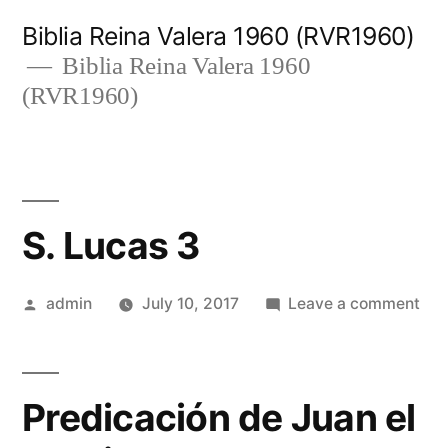
Skip
Biblia Reina Valera 1960 (RVR1960)
to
Biblia Reina Valera 1960
(RVR1960)
content
S. Lucas 3
Posted
on
admin
July 10, 2017
Leave a comment
by
S.
Luc
3
Predicación de Juan el