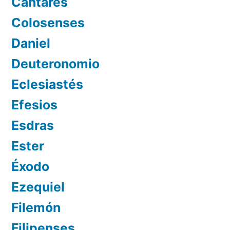
Cantares
Colosenses
Daniel
Deuteronomio
Eclesiastés
Efesios
Esdras
Ester
Éxodo
Ezequiel
Filemón
Filipenses