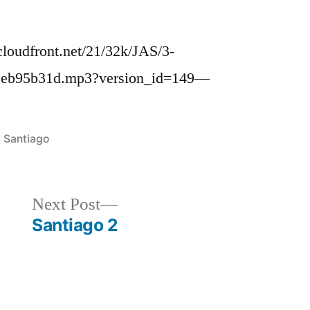
oudfront.net/21/32k/JAS/3-
9eb95b31d.mp3?version_id=149—
Posted
Santiago
in
Next
Next Post
post:
Santiago 2