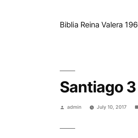
Skip
to
Biblia Reina Valera 1
content
Santiago 3
Posted
admin
July 10, 2017
by