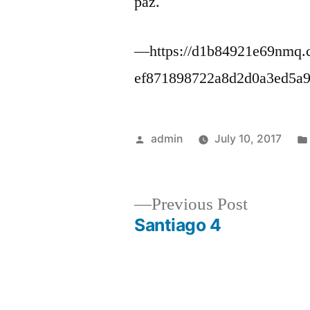
paz.
—https://d1b84921e69nmq.cl
ef871898722a8d2d0a3ed5a
Posted
admin
July 10, 2017
by
Previous
Previous Post
post:
Santiago 4
Post
navigation