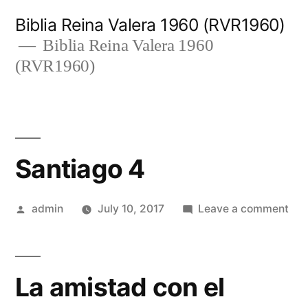
Skip
Biblia Reina Valera 1960 (RVR1960)
to
Biblia Reina Valera 1960
(RVR1960)
content
Santiago 4
Posted
on
admin
July 10, 2017
Leave a comment
by
San
4
La amistad con el