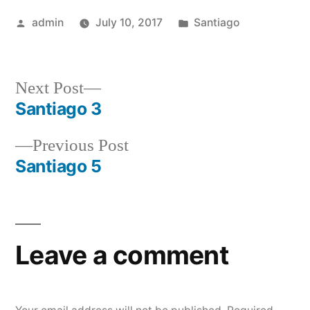
Posted
Posted
admin
July 10, 2017
Santiago
by
in
Next
Next Post
post:
Santiago 3
Post
Previous
Previous Post
navigation
post:
Santiago 5
Leave a comment