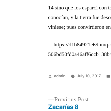
14 sino que los esparcí con t
conocían, y la tierra fue deso
viniese; pues convirtieron en 
—https://d1b84921e69nmq.c
506bd50fd0a46aff6ccb138
Posted
admin
July 10, 2017
by
Previous
Previous Post
post:
Zacarías 8