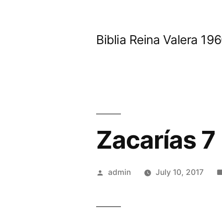
Skip
to
Biblia Reina Valera 1
content
Zacarías 7
Posted
admin
July 10, 2017
by