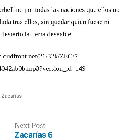
orbellino por todas las naciones que ellos no
lada tras ellos, sin quedar quien fuese ni
desierto la tierra deseable.
loudfront.net/21/32k/ZEC/7-
b4042ab0b.mp3?version_id=149—
Posted
Zacarías
in
Next
Next Post
post:
Zacarías 6