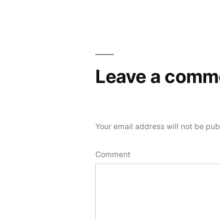
Post
navigation
Leave a comm
Your email address will not be pub
Comment